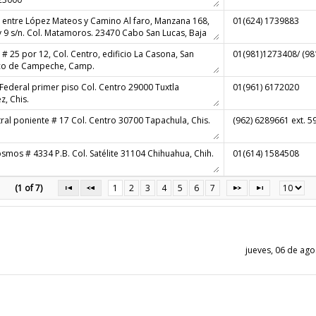
(1 of 7)
1
2
3
4
5
6
7
jueves, 06 de ag