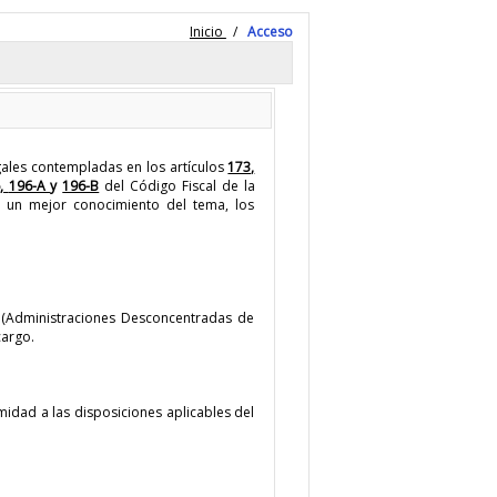
Inicio
/
Acceso
gales contempladas en los artículos
173,
6,
196-A
y
196-B
del Código Fiscal de la
 un mejor conocimiento del tema, los
s (Administraciones Desconcentradas de
cargo.
idad a las disposiciones aplicables del