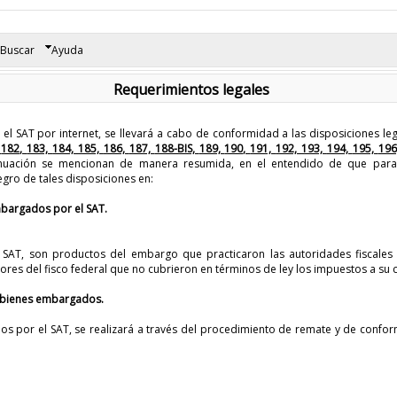
Buscar
Ayuda
Requerimientos legales
el SAT por internet, se llevará a cabo de conformidad a las disposiciones le
,
182,
183,
184,
185,
186,
187,
188-BIS,
189,
190,
191,
192,
193,
194,
195,
19
ntinuación se mencionan de manera resumida, en el entendido de que para
egro de tales disposiciones en:
mbargados por el SAT.
l SAT, son productos del embargo que practicaron las autoridades fiscale
ores del fisco federal que no cubrieron en términos de ley los impuestos a su 
 bienes embargados.
s por el SAT, se realizará a través del procedimiento de remate y de conform