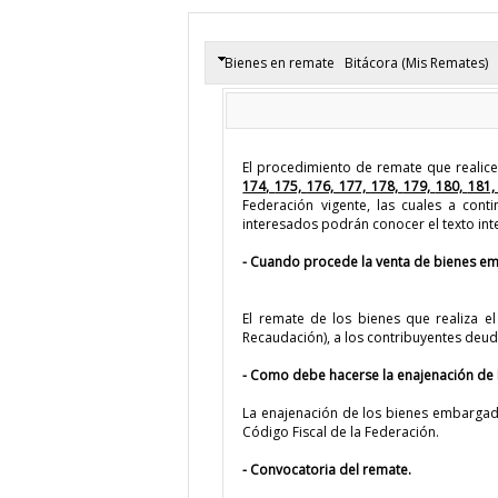
Bienes en remate
Bitácora (Mis Remates)
El procedimiento de remate que realice 
174,
175,
176,
177,
178,
179,
180,
181
Federación vigente, las cuales a co
interesados podrán conocer el texto int
- Cuando procede la venta de bienes e
El remate de los bienes que realiza e
Recaudación), a los contribuyentes deud
- Como debe hacerse la enajenación de
La enajenación de los bienes embargado
Código Fiscal de la Federación.
- Convocatoria del remate.